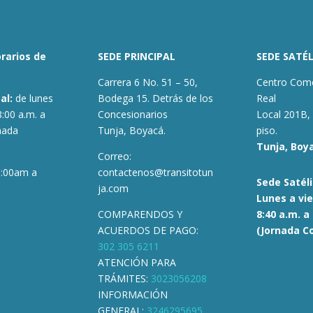
rarios de
SEDE PRINCIPAL
SEDE SATÉL
Carrera 6 No. 51 – 50,
Centro Come
pal:
de lunes
Bodega 15. Detrás de los
Real
8:00 a.m. a
Concesionarios
Local 201B,
nada
Tunja, Boyacá.
piso.
Tunja, Boy
Correo:
9:00am a
contactenos@transitotun
Sede Satéli
ja.com
Lunes a vie
COMPARENDOS Y
8:40 a.m. a
ACUERDOS DE PAGO:
(Jornada C
302 305 6211
ATENCIÓN PARA
TRÁMITES:
3023056208
INFORMACIÓN
GENERAL:
3246295695