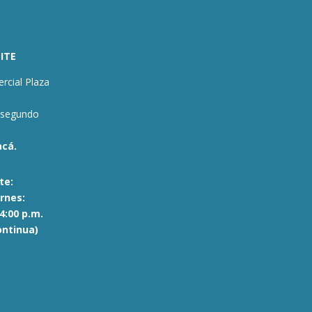
ITE
rcial Plaza
 segundo
acá.
te:
rnes:
 4:00 p.m.
ontinua)