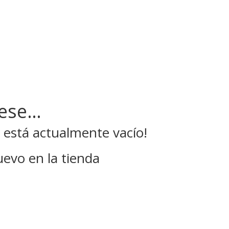
Inicio
Nosotros
Trámites Vehículos
Tari
rese…
o está actualmente vacío!
evo en la tienda