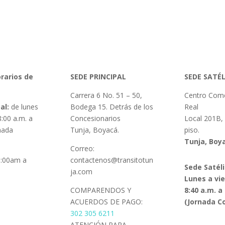
rarios de
SEDE PRINCIPAL
SEDE SATÉL
Carrera 6 No. 51 – 50,
Centro Come
pal:
de lunes
Bodega 15. Detrás de los
Real
8:00 a.m. a
Concesionarios
Local 201B,
nada
Tunja, Boyacá.
piso.
Tunja, Boy
Correo:
9:00am a
contactenos@transitotun
Sede Satéli
ja.com
Lunes a vie
COMPARENDOS Y
8:40 a.m. a
ACUERDOS DE PAGO:
(Jornada C
302 305 6211
ATENCIÓN PARA