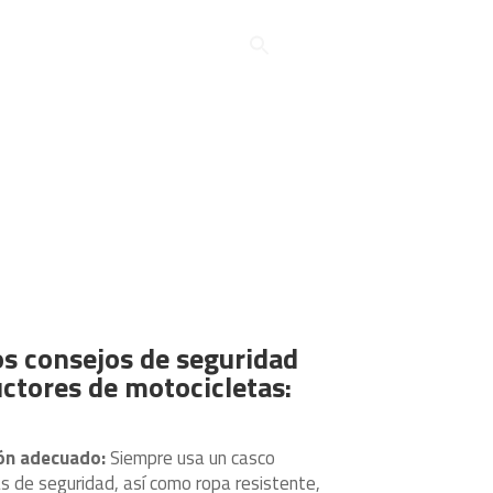
fas
Descargas
Contacto
 tránsito / Motociclistas
os consejos de seguridad
uctores de motocicletas:
ión adecuado:
Siempre usa un casco
s de seguridad, así como ropa resistente,