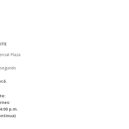
ITE
rcial Plaza
 segundo
acá.
te:
rnes:
 4:00 p.m.
ontinua)