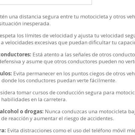
én una distancia segura entre tu motocicleta y otros vehí
situación inesperada.
espeta los límites de velocidad y ajusta tu velocidad según
ir a velocidades excesivas que puedan dificultar tu capac
 conductores:
Está atento a las señales de otros conductor
fensiva y asume que otros conductores pueden no verte
culos:
Evita permanecer en los puntos ciegos de otros ve
 donde los conductores puedan verte fácilmente.
sidera tomar cursos de conducción segura para motocicl
habilidades en la carretera.
 alcohol o drogas:
Nunca conduzcas una motocicleta bajo 
de reacción y aumentar el riesgo de accidentes.
ra:
Evita distracciones como el uso del teléfono móvil m