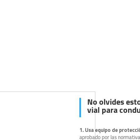
Inicio
Nosotros
Trámites Vehículos
Tari
Normas de
No olvides est
vial para cond
1. Usa equipo de protecc
aprobado por las normativa