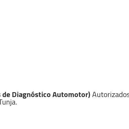
Inicio
Nosotros
Trámites Vehículos
Tari
 Automotor
s de Diagnóstico Automotor)
Autorizados 
Tunja.